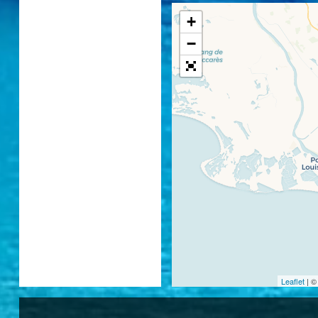
+
−
Leaflet
| 