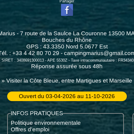
Partager
arius - 7 route de la Saulce La Couronne 13500
Bouches du Rhône
GPS :
43.3350
Nord
5.0677
Est
Tél. : +33 4 42 80 70 29 -
campingmarius@gmail.co
- SIRET : 3408691300013 - APE 5530Z - Taxe intracommunautaire : FR3434
Réponse assurée sous 48h
» Visiter la Côte Bleue, entre Martigues et Marseille
Ouvert du 03-04-2026 au 11-10-2026
INFOS PRATIQUES
Politique environnementale
Offres d'emploi