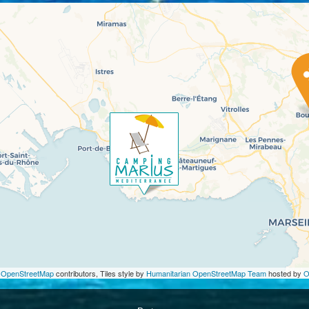
©
OpenStreetMap
contributors, Tiles style by
Humanitarian OpenStreetMap Team
hosted by
O