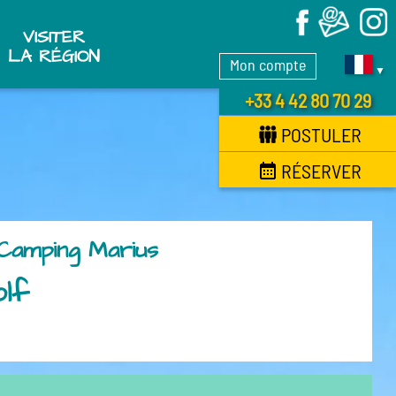
X
VISITER
LA RÉGION
Mon compte
▼
+33 4 42 80 70 29
POSTULER
RÉSERVER
 Camping Marius
olf