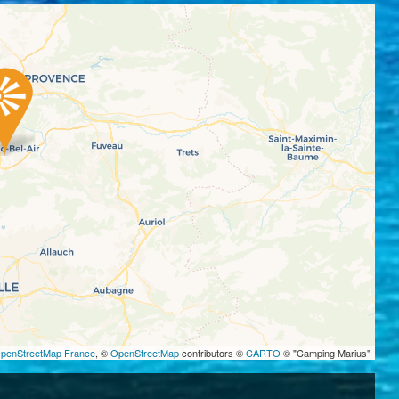
penStreetMap France
, ©
OpenStreetMap
contributors ©
CARTO
© "Camping Marius"