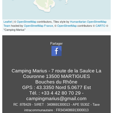
Leaflet
| ©
OpenStreetMap
contributors, Tiles style by
Humanitarian OpenStreetMap
Team
hosted by
OpenStreetMap France
, ©
OpenStreetMap
contributors ©
CARTO
©
"Camping Marius"
Partager
Camping Marius - 7 route de la Saulce La
Couronne 13500 MARTIGUES
Bouches du Rhône
GPS :
43.3350
Nord
5.0677
Est
Tél. : +33 4 42 80 70 29 -
campingmarius@gmail.com
RC :87B429 - SIRET : 3408691300013 - APE 5530Z - Taxe
intracommunautaire : FR3434086913000013