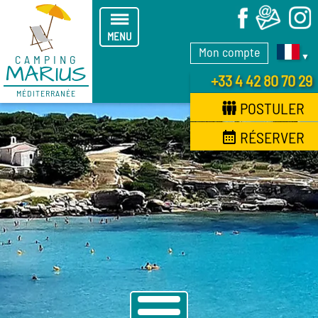
X
MENU
Mon compte
▼
CAMPING
MARIUS
+33 4 42 80 70 29
MÉDITERRANÉE
POSTULER
RÉSERVER