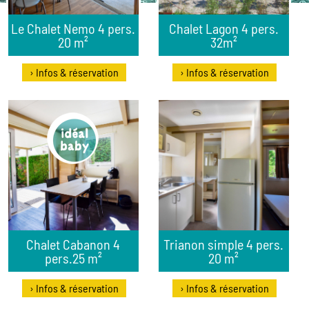
Le Chalet Nemo 4 pers.
Chalet Lagon 4 pers.
20 m²
32m²
› Infos & réservation
› Infos & réservation
Chalet Cabanon 4
Trianon simple 4 pers.
pers.25 m²
20 m²
› Infos & réservation
› Infos & réservation