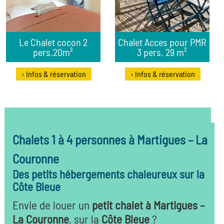
Le Chalet cocon 2
Chalet Acces pour PMR
pers.20m²
3 pers. 29 m²
› Infos & réservation
› Infos & réservation
Chalets 1 à 4 personnes à Martigues – La
Couronne
Des petits hébergements chaleureux sur la
Côte Bleue
Envie de louer un
petit chalet à Martigues –
La Couronne
, sur la
Côte Bleue
?