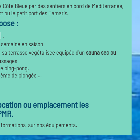
a Côte Bleue par des sentiers en bord de Méditerranée,
st ou le petit port des Tamaris.
pose :
.
r semaine en saison
c sa terrasse végétalisée équipée d'un
sauna sec ou
massages
de ping-pong.
ême de plongée ...
location ou emplacement les
PMR.
informations sur nos équipements.