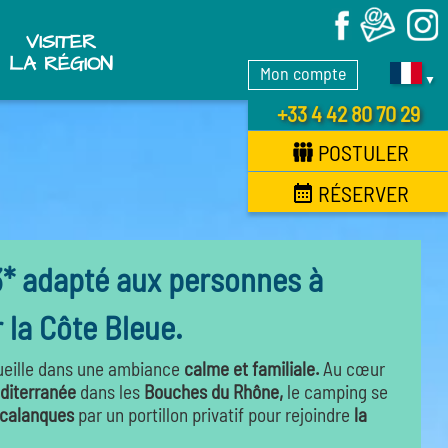
X
VISITER
LA RÉGION
Mon compte
▼
+33 4 42 80 70 29
POSTULER
RÉSERVER
3* adapté aux personnes à
 la Côte Bleue.
eille dans une ambiance
calme et familiale.
Au cœur
diterranée
dans les
Bouches du Rhône,
le camping se
x calanques
par un portillon privatif pour rejoindre
la