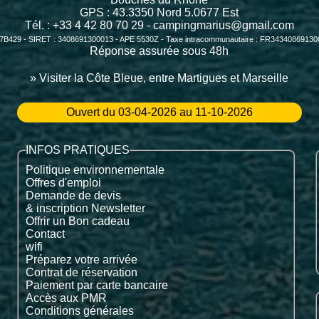
GPS :
43.3350
Nord
5.0677
Est
Tél. : +33 4 42 80 70 29 -
campingmarius@gmail.com
7B429 - SIRET : 3408691300013 - APE 5530Z - Taxe intracommunautaire : FR3434086913
Réponse assurée sous 48h
» Visiter la Côte Bleue, entre Martigues et Marseille
Ouvert du 03-04-2026 au 11-10-2026
INFOS PRATIQUES
Politique environnementale
Offres d'emploi
Demande de devis
& inscription Newsletter
Offrir un Bon cadeau
Contact
wifi
Préparez votre arrivée
Contrat de réservation
Paiement par carte bancaire
Accès aux PMR
Conditions générales