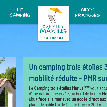
LE
INFOS
CAMPING
PRATIQUES
CAMPING
MARIUS
MÉDITERRANÉE
Un camping trois étoiles 
mobilité réduite - PMR sur
Le
Camping trois étoiles Marius ***
vous accu
d'une nature préservée, au bord de la
mer
Mé
situe
face à la mer avec un accès direct au
plage de sable fin
de Sainte Croix à 200 m.