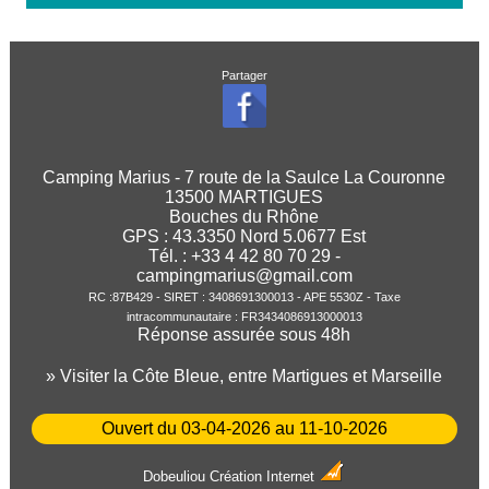
Partager
Camping Marius - 7 route de la Saulce La Couronne
13500 MARTIGUES
Bouches du Rhône
GPS :
43.3350
Nord
5.0677
Est
Tél. : +33 4 42 80 70 29 -
campingmarius@gmail.com
RC :87B429 - SIRET : 3408691300013 - APE 5530Z - Taxe
intracommunautaire : FR3434086913000013
Réponse assurée sous 48h
» Visiter la Côte Bleue, entre Martigues et Marseille
Ouvert du 03-04-2026 au 11-10-2026
Dobeuliou
Création Internet