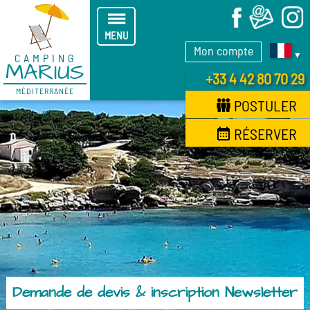
X
MENU
Mon compte
▼
CAMPING
MARIUS
+33 4 42 80 70 29
MÉDITERRANÉE
POSTULER
RÉSERVER
Demande de devis & inscription Newsletter