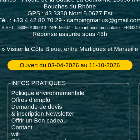
Bouches du Rhône
GPS :
43.3350
Nord
5.0677
Est
Tél. : +33 4 42 80 70 29 -
campingmarius@gmail.co
- SIRET : 3408691300013 - APE 5530Z - Taxe intracommunautaire : FR3434
Réponse assurée sous 48h
» Visiter la Côte Bleue, entre Martigues et Marseille
Ouvert du 03-04-2026 au 11-10-2026
INFOS PRATIQUES
Politique environnementale
Offres d'emploi
Demande de devis
& inscription Newsletter
Offrir un Bon cadeau
Contact
wifi