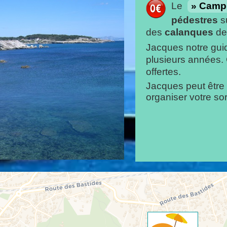
Le
Campi
pédestres
su
des
calanques
de
Jacques notre guid
plusieurs années.
offertes.
Jacques peut être a
organiser votre so