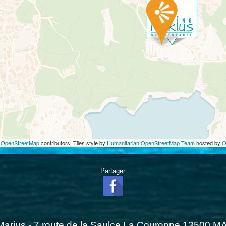
©
OpenStreetMap
contributors, Tiles style by
Humanitarian OpenStreetMap Team
hosted by
O
Partager
arius - 7 route de la Saulce La Couronne 13500