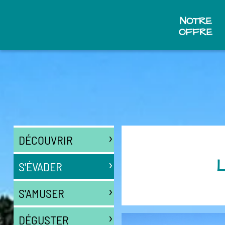
NOTRE
OFFRE
›
DÉCOUVRIR
›
L
S'ÉVADER
›
S'AMUSER
›
DÉGUSTER