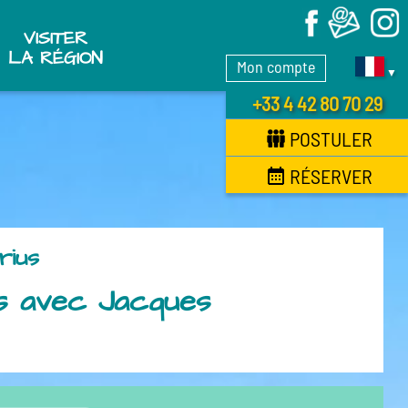
X
VISITER
LA RÉGION
Mon compte
▼
+33 4 42 80 70 29
POSTULER
RÉSERVER
rius
es avec Jacques