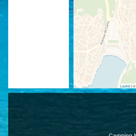
Leaflet
| 
Camping M