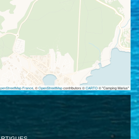
penStreetMap France
, ©
OpenStreetMap
contributors ©
CARTO
© "Camping Marius"
 MARTIGUES