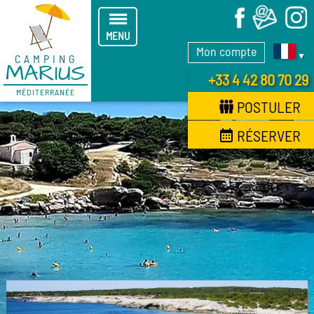
X
MENU
Mon compte
▼
CAMPING
MARIUS
+33 4 42 80 70 29
MÉDITERRANÉE
POSTULER
RÉSERVER