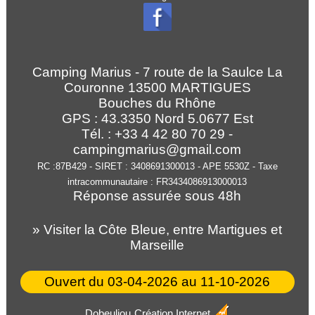
Camping Marius - 7 route de la Saulce La
Couronne 13500 MARTIGUES
Bouches du Rhône
GPS :
43.3350
Nord
5.0677
Est
Tél. : +33 4 42 80 70 29 -
campingmarius@gmail.com
RC :87B429 - SIRET : 3408691300013 - APE 5530Z - Taxe
intracommunautaire : FR3434086913000013
Réponse assurée sous 48h
» Visiter la Côte Bleue, entre Martigues et
Marseille
Ouvert du 03-04-2026 au 11-10-2026
Dobeuliou
Création Internet