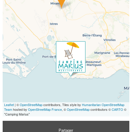
Leaflet
| ©
OpenStreetMap
contributors, Tiles style by
Humanitarian OpenStreetMap
Team
hosted by
OpenStreetMap France
, ©
OpenStreetMap
contributors ©
CARTO
©
"Camping Marius"
Partager