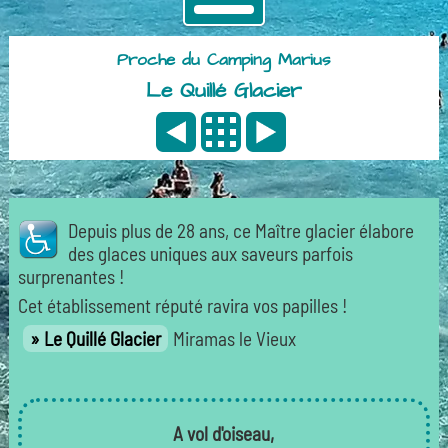
Proche du Camping Marius
Le Quillé Glacier
Depuis plus de 28 ans, ce Maître glacier élabore
des glaces uniques aux saveurs parfois
surprenantes !
Cet établissement réputé ravira vos papilles !
Le Quillé Glacier
Miramas le Vieux
A vol d'oiseau,