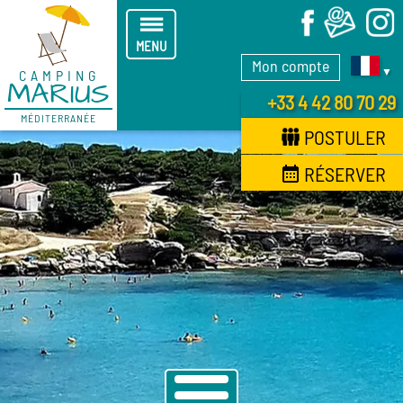
X
MENU
Mon compte
▼
CAMPING
MARIUS
+33 4 42 80 70 29
MÉDITERRANÉE
POSTULER
RÉSERVER