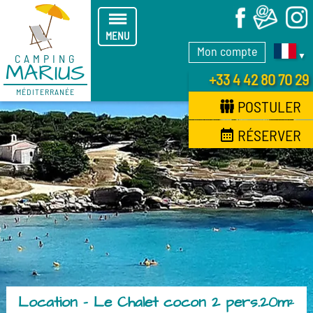
X
MENU
Mon compte
▼
CAMPING
MARIUS
+33 4 42 80 70 29
MÉDITERRANÉE
POSTULER
RÉSERVER
Location - Le Chalet cocon 2 pers.20m²