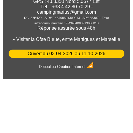
GPS :
43.3350
Nord
5.0677
Est
Tél. : +33 4 42 80 70 29 -
campingmarius@gmail.com
RC :87B429 - SIRET : 3408691300013 - APE 5530Z - Taxe
intracommunautaire : FR3434086913000013
Réponse assurée sous 48h
» Visiter la Côte Bleue, entre Martigues et Marseille
Ouvert du 03-04-2026 au 11-10-2026
Dobeuliou
Création Internet