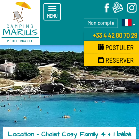
X
MENU
Mon compte
▼
CAMPING
MARIUS
+33 4 42 80 70 29
MÉDITERRANÉE
POSTULER
RÉSERVER
Location - Chalet Cosy Family 4 + 1 bébé