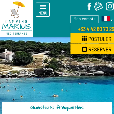
X
MENU
Mon compte
▼
CAMPING
MARIUS
+33 4 42 80 70 2
MÉDITERRANÉE
POSTULER
RÉSERVER
Questions fréquentes