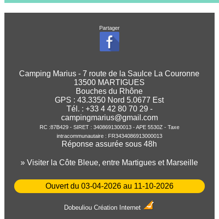
Partager
Camping Marius - 7 route de la Saulce La Couronne
13500 MARTIGUES
Bouches du Rhône
GPS :
43.3350
Nord
5.0677
Est
Tél. : +33 4 42 80 70 29 -
campingmarius@gmail.com
RC :87B429 - SIRET : 3408691300013 - APE 5530Z - Taxe
intracommunautaire : FR3434086913000013
Réponse assurée sous 48h
» Visiter la Côte Bleue, entre Martigues et Marseille
Ouvert du 03-04-2026 au 11-10-2026
Dobeuliou
Création Internet