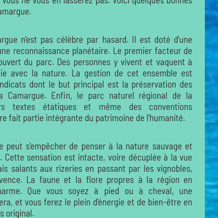
Camargue.
rgue n'est pas célèbre par hasard. Il est doté d'une
'une reconnaissance planétaire. Le premier facteur de
 ouvert du parc. Des personnes y vivent et vaquent à
ie avec la nature. La gestion de cet ensemble est
dicats dont le but principal est la préservation des
a Camargue. Enfin, le parc naturel régional de la
rs textes étatiques et même des conventions
re fait partie intégrante du patrimoine de l'humanité.
e peut s'empêcher de penser à la nature sauvage et
. Cette sensation est intacte, voire décuplée à la vue
s salants aux rizeries en passant par les vignobles,
vence. La faune et la flore propres à la région en
charme. Que vous soyez à pied ou à cheval, une
a, et vous ferez le plein d'énergie et de bien-être en
 original.