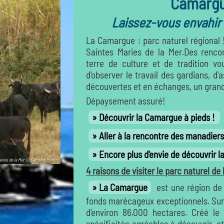
Camargu
Laissez-vous envahir
La Camargue : parc naturel régional 
Saintes Maries de la Mer.Des renco
terre de culture et de tradition v
d'observer le travail des gardians, d
découvertes et en échanges, un grand
Dépaysement assuré!
Découvrir la Camargue à pieds !
Aller à la rencontre des manadier
Encore plus d'envie de découvrir la
Maries de la Mer © Camping Marius
4 raisons de visiter le parc naturel de
La Camargue
est une région de
fonds marécageux exceptionnels. Sur c
d'environ 86.000 hectares. Créé l
spécificités agréables à découvrir, 