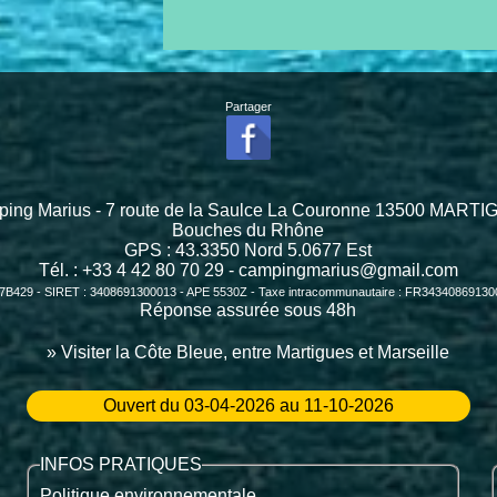
Partager
ing Marius - 7 route de la Saulce La Couronne 13500 MART
Bouches du Rhône
GPS :
43.3350
Nord
5.0677
Est
Tél. : +33 4 42 80 70 29 -
campingmarius@gmail.com
7B429 - SIRET : 3408691300013 - APE 5530Z - Taxe intracommunautaire : FR3434086913
Réponse assurée sous 48h
» Visiter la Côte Bleue, entre Martigues et Marseille
Ouvert du 03-04-2026 au 11-10-2026
INFOS PRATIQUES
Politique environnementale