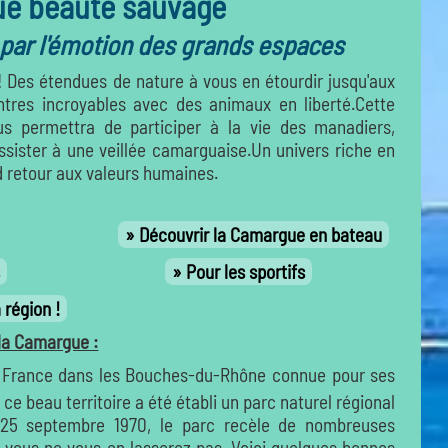
e beauté sauvage
 par l'émotion des grands espaces
! Des étendues de nature à vous en étourdir jusqu'aux
ntres incroyables avec des animaux en liberté.Cette
ous permettra de participer à la vie des manadiers,
'assister à une veillée camarguaise.Un univers riche en
 retour aux valeurs humaines.
Découvrir la Camargue en bateau
s
Pour les sportifs
 région !
 la Camargue :
 France dans les Bouches-du-Rhône connue pour ses
e beau territoire a été établi un parc naturel régional
e 25 septembre 1970, le parc recèle de nombreuses
et vous ne vous en lasserez pas. Voici quelques bonnes