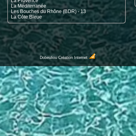
La Provence
La Méditerranée
Les Bouches du Rhône (BDR) - 13
La Côte Bleue
Dobeuliou
Création Internet