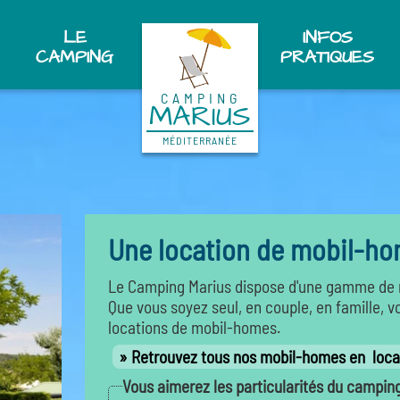
LE
INFOS
CAMPING
PRATIQUES
CAMPING
MARIUS
MÉDITERRANÉE
Une location de mobil-ho
Le Camping Marius dispose d'une gamme de m
Que vous soyez seul, en couple, en famille, 
locations de mobil-homes.
Retrouvez tous nos mobil-homes en loca
Vous aimerez les particularités du camping