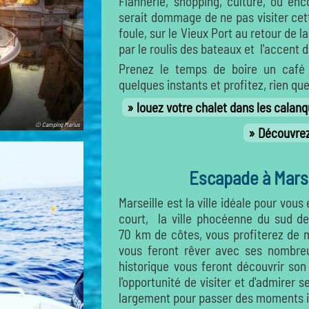
Flannerie, shopping, culture, ou enc
serait dommage de ne pas visiter cet
foule, sur le Vieux Port au retour de 
par le roulis des bateaux et l'accent d
Prenez le temps de boire un café 
quelques instants et profitez, rien qu
louez votre chalet dans les calan
© Camping Marius
Découvrez 
Escapade à Marse
Marseille est la ville idéale pour vou
court, la ville phocéenne du sud d
70 km de côtes, vous profiterez de m
vous feront rêver avec ses nombreu
historique vous feront découvrir so
l'opportunité de visiter et d'admirer
largement pour passer des moments i