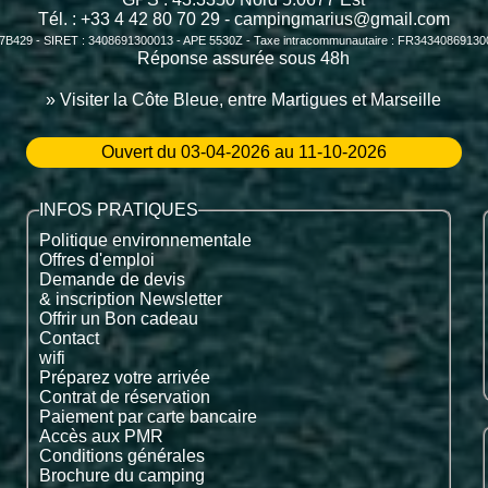
Tél. : +33 4 42 80 70 29 -
campingmarius@gmail.com
7B429 - SIRET : 3408691300013 - APE 5530Z - Taxe intracommunautaire : FR3434086913
Réponse assurée sous 48h
» Visiter la Côte Bleue, entre Martigues et Marseille
Ouvert du 03-04-2026 au 11-10-2026
INFOS PRATIQUES
Politique environnementale
Offres d'emploi
Demande de devis
& inscription Newsletter
Offrir un Bon cadeau
Contact
wifi
Préparez votre arrivée
Contrat de réservation
Paiement par carte bancaire
Accès aux PMR
Conditions générales
Brochure du camping