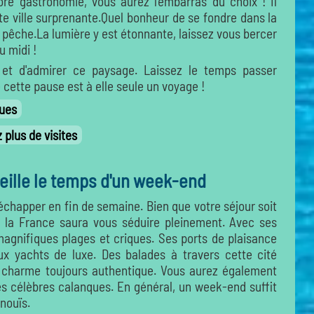
ore gastronomie, vous aurez l'embarras du choix ! Il
te ville surprenante.Quel bonheur de se fondre dans la
la pêche.La lumière y est étonnante, laissez vous bercer
u midi !
et d'admirer ce paysage. Laissez le temps passer
e cette pause est à elle seule un voyage !
ques
plus de visites
ille le temps d'un week-end
s échapper en fin de semaine. Bien que votre séjour soit
e la France saura vous séduire pleinement. Avec ses
agnifiques plages et criques. Ses ports de plaisance
x yachts de luxe. Des balades à travers cette cité
n charme toujours authentique. Vous aurez également
 ses célèbres calanques. En général, un week-end suffit
nouïs.