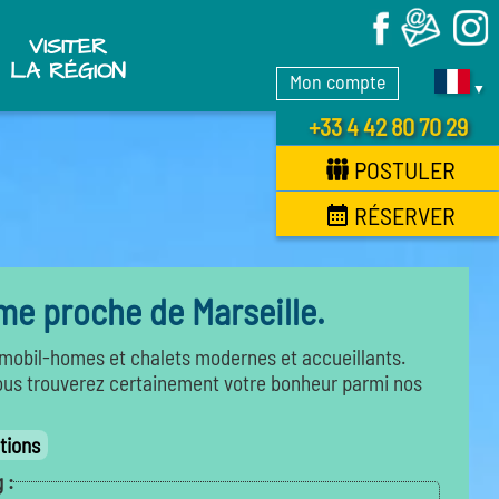
X
VISITER
LA RÉGION
Mon compte
▼
+33 4 42 80 70 29
POSTULER
RÉSERVER
me proche de Marseille.
obil-homes et chalets modernes et accueillants.
vous trouverez certainement votre bonheur parmi nos
tions
 :