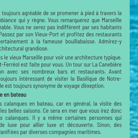
st toujours agréable de se promener à pied à travers la
mbiance qui y règne. Vous remarquerez que Marseille
ble. Vous ne serez pas indifférent par ses habitants
Passez par son Vieux-Port et profitez des restaurants
ertainement à la fameuse bouillabaisse. Admirez-y
chitectural grandiose.
s le vieux Marseille pour voir une architecture typique.
t-Ferréol est faite pour vous. Un tour sur La Canebière
ion avec ses nombreux bars et restaurants. Avant
 toujours intéressant de visiter la Basilique de Notre-
lle est toujours synonyme de voyage d'éxeption.
le en bateau
les calanques en bateau, car en général, la visite des
 les belles saisons. Ce sera en mer que vous irez donc
es calanques. Il y a même certaines personnes qui
de luxe pour allier luxe et découverte. Sinon, des
lanifiées par diverses compagnies maritimes.