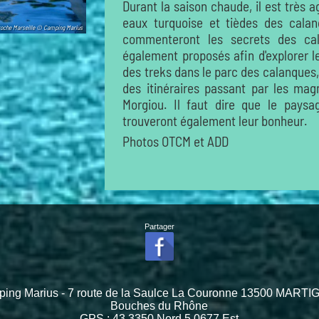
Durant la saison chaude, il est très 
eaux turquoise et tièdes des calan
roche Marseille © Camping Marius
commenteront les secrets des cal
également proposés afin d'explorer le
des treks dans le parc des calanques,
des itinéraires passant par les ma
Morgiou. Il faut dire que le paysa
trouveront également leur bonheur.
Photos OTCM et ADD
Partager
ing Marius - 7 route de la Saulce La Couronne 13500 MART
Bouches du Rhône
GPS :
43.3350
Nord
5.0677
Est