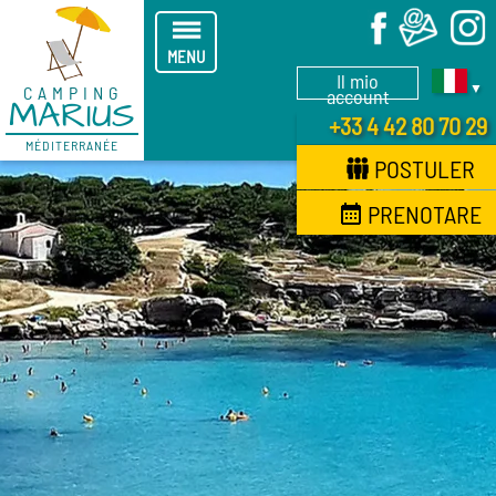
X
MENU
Il mio
▼
CAMPING
account
MARIUS
+33 4 42 80 70 29
MÉDITERRANÉE
POSTULER
PRENOTARE