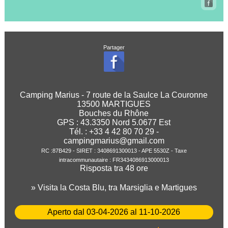
Partager
Camping Marius - 7 route de la Saulce La Couronne
13500 MARTIGUES
Bouches du Rhône
GPS :
43.3350
Nord
5.0677
Est
Tél. : +33 4 42 80 70 29 -
campingmarius@gmail.com
RC :87B429 - SIRET : 3408691300013 - APE 5530Z - Taxe
intracommunautaire : FR3434086913000013
Risposta tra 48 ore
» Visita la Costa Blu, tra Marsiglia e Martigues
Aperto dal 03-04-2026 al 11-10-2026