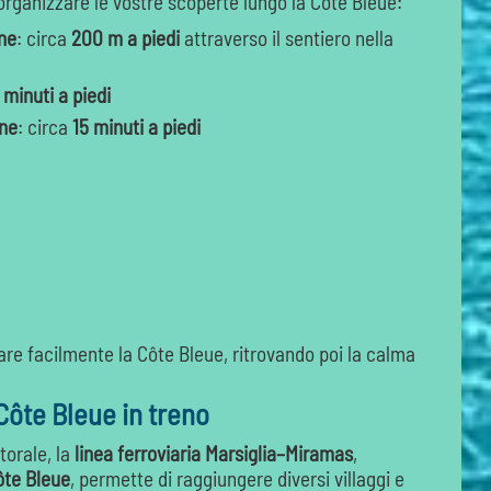
 organizzare le vostre scoperte lungo la Côte Bleue:
ne
: circa
200 m a piedi
attraverso il sentiero nella
 minuti a piedi
nne
: circa
15 minuti a piedi
re facilmente la Côte Bleue, ritrovando poi la calma
 Côte Bleue in treno
torale, la
linea ferroviaria Marsiglia–Miramas
,
ôte Bleue
, permette di raggiungere diversi villaggi e