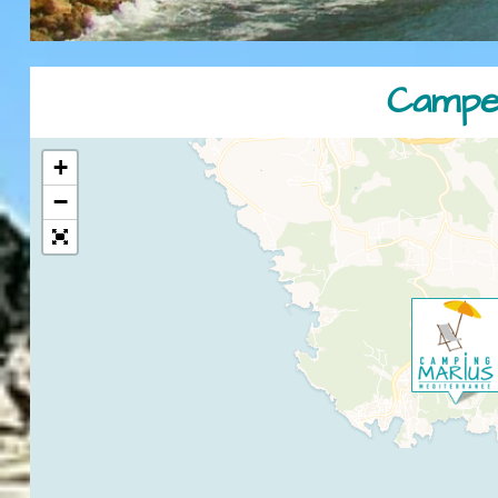
Campeg
+
−