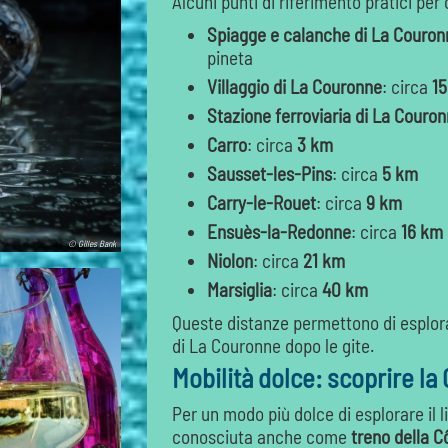
Alcuni punti di riferimento pratici per
Spiagge e calanche di La Couron
pineta
Villaggio di La Couronne
: circa
15
Stazione ferroviaria di La Couro
Carro
: circa
3 km
Sausset-les-Pins
: circa
5 km
Carry-le-Rouet
: circa
9 km
Ensuès-la-Redonne
: circa
16 km
© Gilles Bank
Niolon
: circa
21 km
Marsiglia
: circa
40 km
Queste distanze permettono di esplora
di La Couronne dopo le gite.
Mobilità dolce: scoprire la
Per un modo più dolce di esplorare il li
conosciuta anche come
treno della C