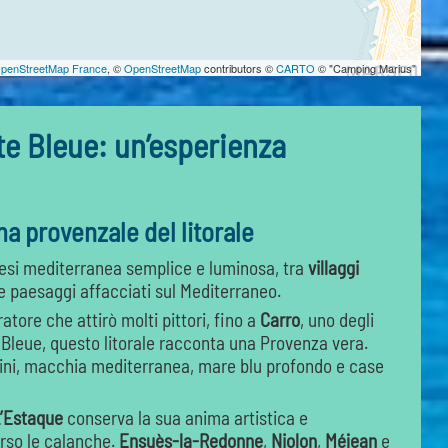
penStreetMap France
, ©
OpenStreetMap
contributors ©
CARTO
© "Camping Marius"
ôte Bleue: un’esperienza
ma provenzale del litorale
si mediterranea semplice e luminosa, tra
villaggi
 e paesaggi affacciati sul Mediterraneo.
ratore che attirò molti pittori, fino a
Carro
, uno degli
te Bleue, questo litorale racconta una Provenza vera.
pini, macchia mediterranea, mare blu profondo e case
’Estaque
conserva la sua anima artistica e
erso le calanche.
Ensuès-la-Redonne
,
Niolon
,
Méjean
e