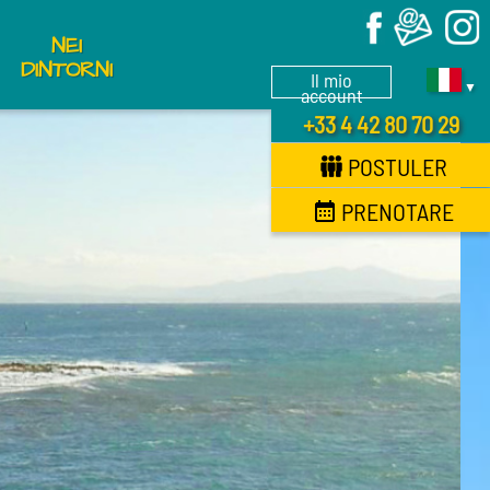
X
NEI
DINTORNI
Il mio
▼
account
+33 4 42 80 70 29
POSTULER
PRENOTARE