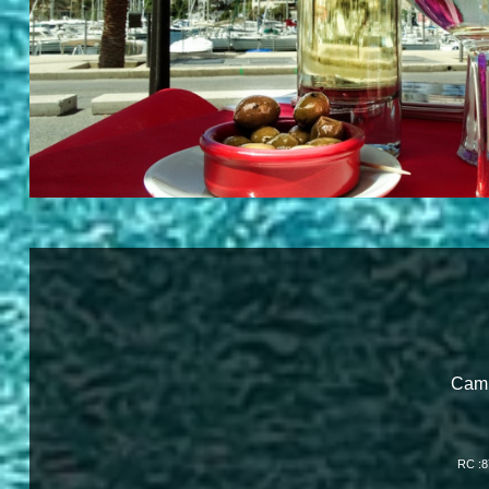
Camp
RC :8