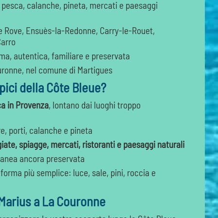
i di pesca, calanche, pineta, mercati e paesaggi
Le Rove, Ensuès-la-Redonne, Carry-le-Rouet,
Carro
ma, autentica, familiare e preservata
uronne, nel comune di Martigues
ipici della Côte Bleue?
ca in Provenza
, lontano dai luoghi troppo
e, porti, calanche e pineta
ate, spiagge, mercati, ristoranti e paesaggi naturali
ranea ancora preservata
forma più semplice: luce, sale, pini, roccia e
 Marius a La Couronne