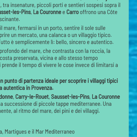
, tra insenature, piccoli porti e sentieri sospesi sopra il
sset-les-Pins
,
La Couronne
e
Carro
offrono una Côte
ascinante.
 mare, fermarsi in un porto, sentire il sole sulle
coprire un mercato, una calanca o un villaggio tipico.
Tutto è semplicemente lì: bello, sincero e autentico.
profondo del mare, che contrasta con la roccia, la
 costa preservata, vicina e allo stesso tempo
prende il tempo di vivere le cose invece di limitarsi a
punto di partenza ideale per scoprire i villaggi tipici
za autentica in Provenza.
edonne
,
Carry-le-Rouet
,
Sausset-les-Pins
,
La Couronne
una successione di piccole tappe mediterranee. Una
te, al ritmo del mare, dei pini e dei villaggi.
ia, Martigues e il Mar Mediterraneo