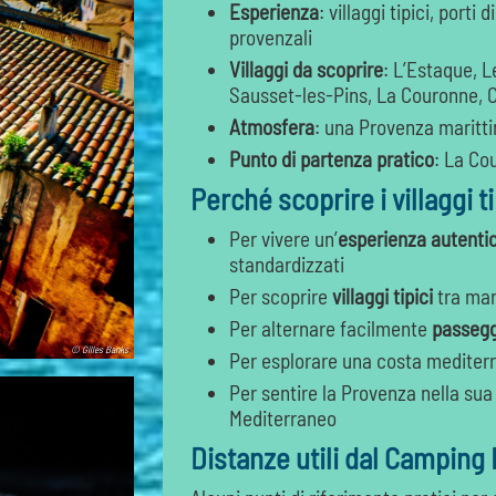
Esperienza
: villaggi tipici, port
provenzali
Villaggi da scoprire
: L’Estaque, 
Sausset-les-Pins, La Couronne, 
Atmosfera
: una Provenza maritti
Punto di partenza pratico
: La Co
Perché scoprire i villaggi t
Per vivere un’
esperienza autenti
standardizzati
Per scoprire
villaggi tipici
tra mar
Per alternare facilmente
passeggi
© Gilles Banks
Per esplorare una costa mediter
Per sentire la Provenza nella sua 
Mediterraneo
Distanze utili dal Camping