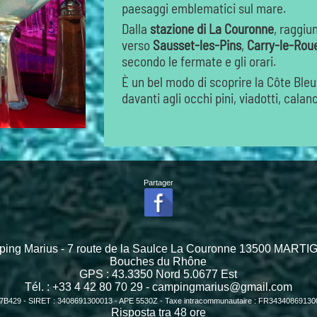
paesaggi emblematici sul mare.
Dalla
stazione di La Couronne
, raggiu
verso
Sausset-les-Pins
,
Carry-le-Rou
secondo le fermate e gli orari.
È un bel modo di scoprire la Côte Ble
davanti agli occhi pini, viadotti, cal
Partager
ing Marius - 7 route de la Saulce La Couronne 13500 MART
Bouches du Rhône
GPS :
43.3350
Nord
5.0677
Est
Tél. : +33 4 42 80 70 29 -
campingmarius@gmail.com
7B429 - SIRET : 3408691300013 - APE 5530Z - Taxe intracommunautaire : FR3434086913
Risposta tra 48 ore