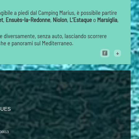
ngibile a piedi dal Camping Marius, è possibile partire
et
,
Ensuès-la-Redonne
,
Niolon
,
L’Estaque
o
Marsiglia
,
ue diversamente, senza auto, lasciando scorrere
anche e panorami sul Mediterraneo.
+
IGUES
000013