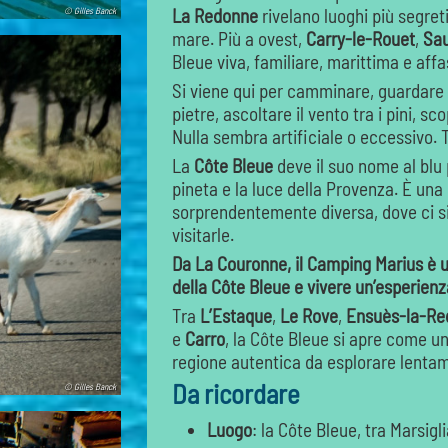
La Redonne
rivelano luoghi più segreti
© Gilles Banck
mare. Più a ovest,
Carry-le-Rouet
,
Sau
Bleue viva, familiare, marittima e aff
Si viene qui per camminare, guardare il
pietre, ascoltare il vento tra i pini, s
Nulla sembra artificiale o eccessivo. 
La
Côte Bleue
deve il suo nome al blu 
pineta e la luce della Provenza. È una
sorprendentemente diversa, dove ci si 
visitarle.
Da La Couronne, il Camping Marius è un 
della Côte Bleue e vivere un’esperien
Tra
L’Estaque
,
Le Rove
,
Ensuès-la-R
e
Carro
, la Côte Bleue si apre come 
regione autentica da esplorare lentamen
Da ricordare
© Gilles Banck
Luogo
: la Côte Bleue, tra Marsigl