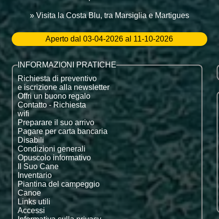
» Visita la Costa Blu, tra Marsiglia e Martigues
Aperto dal 03-04-2026 al 11-10-2026
INFORMAZIONI PRATICHE
Richiesta di preventivo
e iscrizione alla newsletter
Offri un buono regalo
Contatto - Richiesta
wifi
Preparare il suo arrivo
Pagare per carta bancaria
Disabili
Condizioni generali
Opuscolo informativo
Il Suo Cane
Inventario
Piantina del campeggio
Canoe
Links utili
Accessi