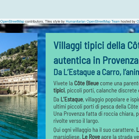
©
OpenStreetMap
contributors, Tiles style by
Humanitarian OpenStreetMap Team
hosted by
O
Villaggi tipici della C
autentica in Provenza
Da L’Estaque a Carro, l’ani
Vivete la
Côte Bleue
come una parente
tipici
, piccoli porti, calanche discrete
Da
L’Estaque
, villaggio popolare e ispi
ultimi piccoli porti di pesca della Cô
Una Provenza fatta di roccia chiara, 
rivolte verso il largo.
Qui ogni villaggio ha il suo carattere.
L
marsigliese.
Le Rove
apre la strada v