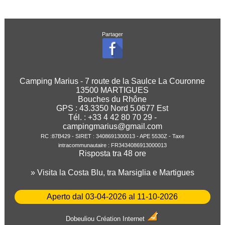
Partager
Camping Marius - 7 route de la Saulce La Couronne
13500 MARTIGUES
Bouches du Rhône
GPS :
43.3350
Nord
5.0677
Est
Tél. : +33 4 42 80 70 29 -
campingmarius@gmail.com
RC :87B429 - SIRET : 3408691300013 - APE 5530Z - Taxe
intracommunautaire : FR3434086913000013
Risposta tra 48 ore
» Visita la Costa Blu, tra Marsiglia e Martigues
Aperto dal 03-04-2026 al 11-10-2026
Dobeuliou
Création Internet