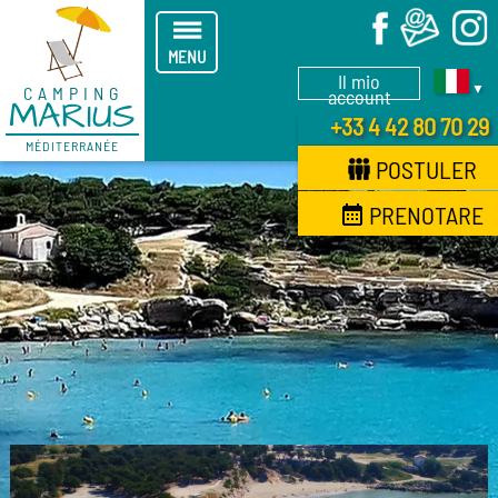
X
MENU
Il mio
▼
CAMPING
account
MARIUS
+33 4 42 80 70 29
MÉDITERRANÉE
POSTULER
PRENOTARE