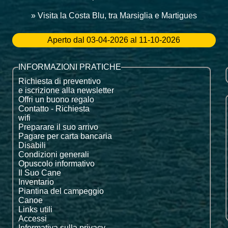
» Visita la Costa Blu, tra Marsiglia e Martigues
Aperto dal 03-04-2026 al 11-10-2026
INFORMAZIONI PRATICHE
Richiesta di preventivo
e iscrizione alla newsletter
Offri un buono regalo
Contatto - Richiesta
wifi
Preparare il suo arrivo
Pagare per carta bancaria
Disabili
Condizioni generali
Opuscolo informativo
Il Suo Cane
Inventario
Piantina del campeggio
Canoe
Links utili
Accessi
Informativa sulla privacy