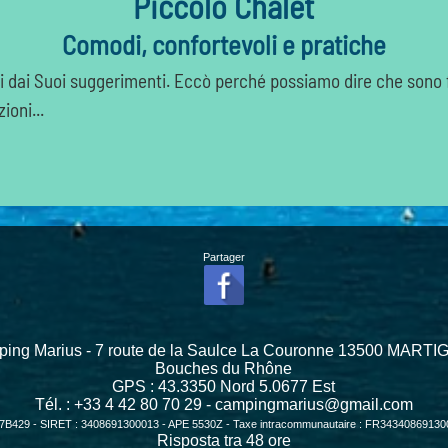
Piccolo Chalet
Comodi, confortevoli e pratiche
ati dai Suoi suggerimenti. Eccò perché possiamo dire che sono f
ioni...
Partager
ing Marius - 7 route de la Saulce La Couronne 13500 MART
Bouches du Rhône
GPS :
43.3350
Nord
5.0677
Est
Tél. : +33 4 42 80 70 29 -
campingmarius@gmail.com
7B429 - SIRET : 3408691300013 - APE 5530Z - Taxe intracommunautaire : FR3434086913
Risposta tra 48 ore