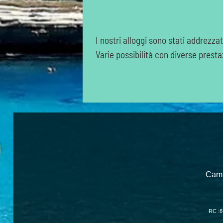
I nostri alloggi sono stati addrezz
Varie possibilità con diverse prestaz
Camp
RC :8