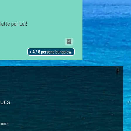
atte per Lei!
4 / 8 persone bungalow
IGUES
000013