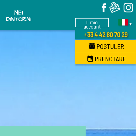
X
NEI
DINTORNI
Il mio
▼
account
+33 4 42 80 70 29
POSTULER
PRENOTARE