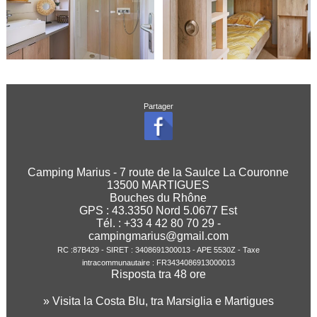
Partager
Camping Marius - 7 route de la Saulce La Couronne
13500 MARTIGUES
Bouches du Rhône
GPS :
43.3350
Nord
5.0677
Est
Tél. : +33 4 42 80 70 29 -
campingmarius@gmail.com
RC :87B429 - SIRET : 3408691300013 - APE 5530Z - Taxe
intracommunautaire : FR3434086913000013
Risposta tra 48 ore
» Visita la Costa Blu, tra Marsiglia e Martigues