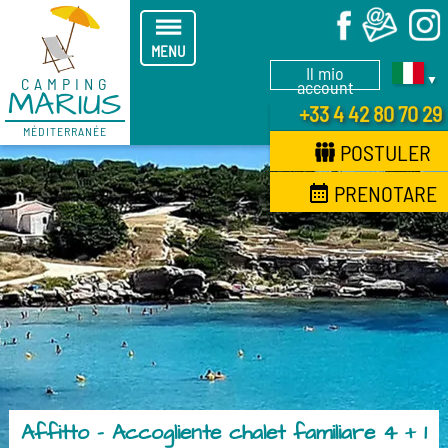
X
MENU
Il mio
▼
CAMPING
account
MARIUS
+33 4 42 80 70 29
MÉDITERRANÉE
POSTULER
PRENOTARE
Affitto - Accogliente chalet familiare 4 + 1