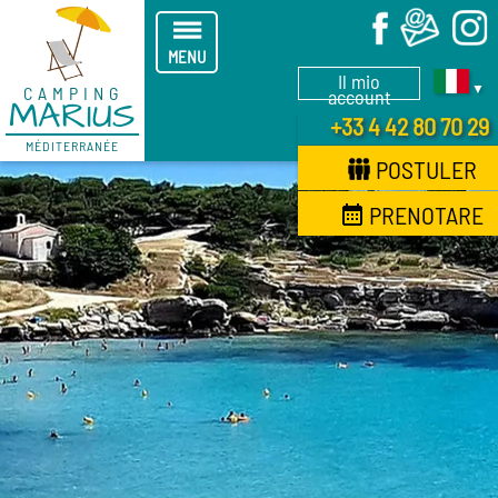
X
MENU
Il mio
▼
CAMPING
account
MARIUS
+33 4 42 80 70 29
MÉDITERRANÉE
POSTULER
PRENOTARE