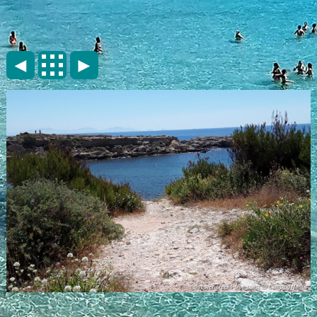
◄
►
discover-creeks-blue-coast © Camping Marius