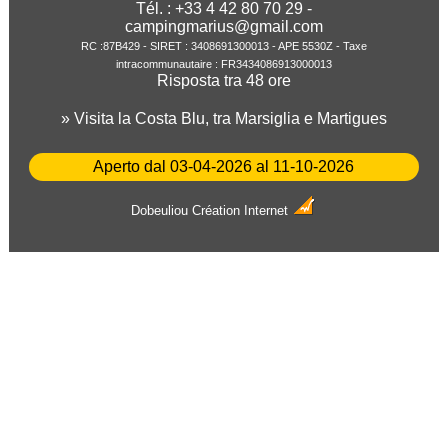
Tél. : +33 4 42 80 70 29 -
campingmarius@gmail.com
RC :87B429 - SIRET : 3408691300013 - APE 5530Z - Taxe
intracommunautaire : FR3434086913000013
Risposta tra 48 ore
» Visita la Costa Blu, tra Marsiglia e Martigues
Aperto dal 03-04-2026 al 11-10-2026
Dobeuliou
Création Internet