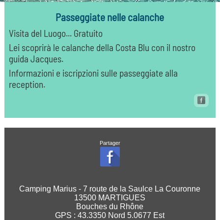
Passeggiate nelle calanche
Visita del Luogo... Gratuito
Lei scoprirà le calanche della Costa Blu con il nostro
guida Jacques.
Informazioni e iscripzioni sulle passeggiate alla
reception.
Partager
Camping Marius - 7 route de la Saulce La Couronne
13500 MARTIGUES
Bouches du Rhône
GPS :
43.3350
Nord
5.0677
Est