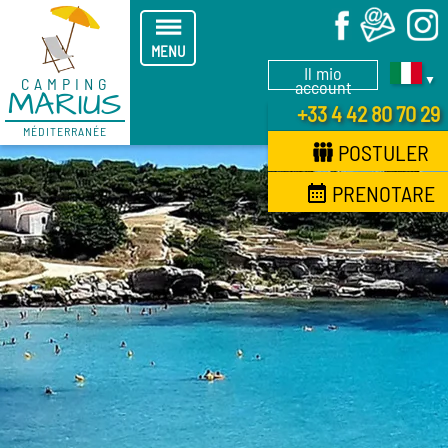
X
MENU
Il mio
▼
CAMPING
account
MARIUS
+33 4 42 80 70 29
MÉDITERRANÉE
POSTULER
PRENOTARE