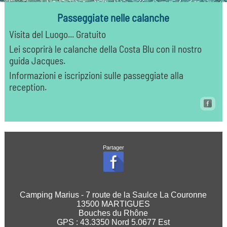
Passeggiate nelle calanche
Visita del Luogo... Gratuito
Lei scoprirà le calanche della Costa Blu con il nostro
guida Jacques.
Informazioni e iscripzioni sulle passeggiate alla
reception.
Partager
Camping Marius - 7 route de la Saulce La Couronne
13500 MARTIGUES
Bouches du Rhône
GPS :
43.3350
Nord
5.0677
Est