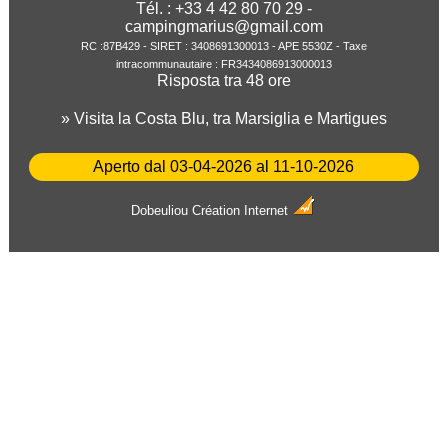
Tél. : +33 4 42 80 70 29 -
campingmarius@gmail.com
RC :87B429 - SIRET : 3408691300013 - APE 5530Z - Taxe
intracommunautaire : FR3434086913000013
Risposta tra 48 ore
» Visita la Costa Blu, tra Marsiglia e Martigues
Aperto dal 03-04-2026 al 11-10-2026
Dobeuliou
Création Internet