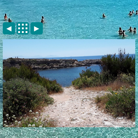
◄
►
discover-creeks-blue-coast © Camping Marius