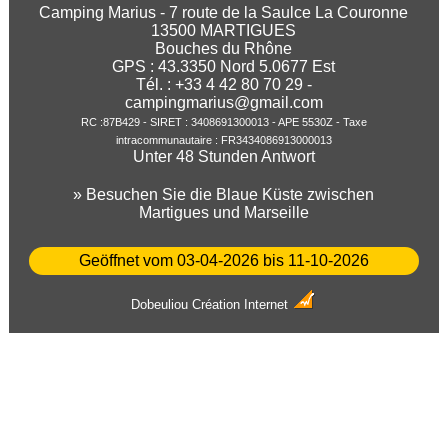
Camping Marius - 7 route de la Saulce La Couronne
13500 MARTIGUES
Bouches du Rhône
GPS :
43.3350
Nord
5.0677
Est
Tél. : +33 4 42 80 70 29 -
campingmarius@gmail.com
RC :87B429 - SIRET : 3408691300013 - APE 5530Z - Taxe
intracommunautaire : FR3434086913000013
Unter 48 Stunden Antwort
» Besuchen Sie die Blaue Küste zwischen
Martigues und Marseille
Geöffnet vom 03-04-2026 bis 11-10-2026
Dobeuliou
Création Internet