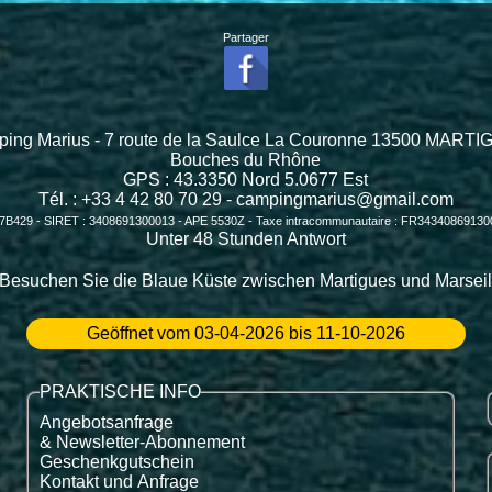
Partager
ing Marius - 7 route de la Saulce La Couronne 13500 MART
Bouches du Rhône
GPS :
43.3350
Nord
5.0677
Est
Tél. : +33 4 42 80 70 29 -
campingmarius@gmail.com
7B429 - SIRET : 3408691300013 - APE 5530Z - Taxe intracommunautaire : FR3434086913
Unter 48 Stunden Antwort
 Besuchen Sie die Blaue Küste zwischen Martigues und Marseil
Geöffnet vom 03-04-2026 bis 11-10-2026
PRAKTISCHE INFO
Angebotsanfrage
& Newsletter-Abonnement
Geschenkgutschein
Kontakt und Anfrage