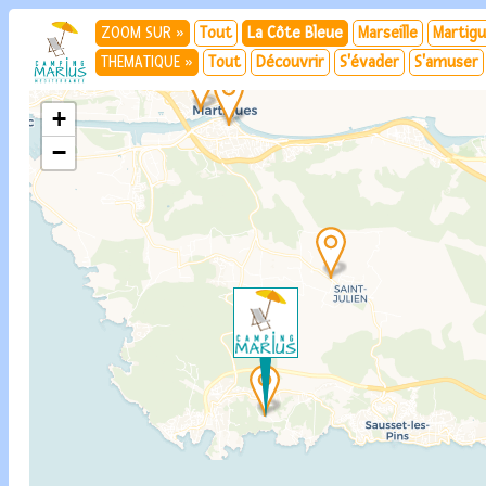
ZOOM SUR »
Tout
La Côte Bleue
Marseille
Martig
THEMATIQUE »
Tout
Découvrir
S'évader
S'amuser
+
−